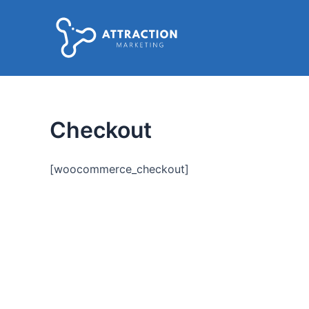
Ir
al
contenido
Checkout
[woocommerce_checkout]